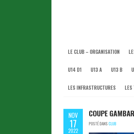
LE CLUB – ORGANISATION
LE
U14 D1
U13 A
U13 B
U
LES INFRASTRUCTURES
LES
COUPE GAMBAR
NOV
17
POSTÉ DANS
CLUB
2022