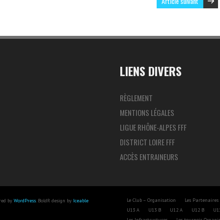
Article suivant
LIENS DIVERS
RÈGLEMENT
MENTIONS LÉGALES
LIGUE RHÔNE-ALPES FFF
DISTRICT LOIRE FFF
ACCÈS ENTRAINEURS
Le Club – Organisation
Les Partenaires
red by
WordPress
. BoldR design by
Iceable
U13 A
U13 B
U12 A
U12 B
U1
Les Infrastructures
Les tournois Organis