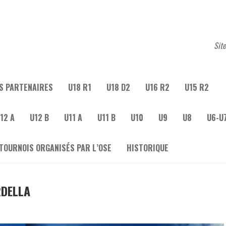
Site
S PARTENAIRES
U18 R1
U18 D2
U16 R2
U15 R2
12 A
U12 B
U11 A
U11 B
U10
U9
U8
U6-U
 TOURNOIS ORGANISÉS PAR L’OSE
HISTORIQUE
DELLA