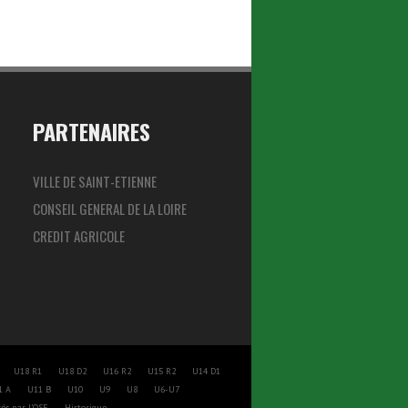
PARTENAIRES
VILLE DE SAINT-ETIENNE
CONSEIL GENERAL DE LA LOIRE
CREDIT AGRICOLE
U18 R1
U18 D2
U16 R2
U15 R2
U14 D1
1 A
U11 B
U10
U9
U8
U6-U7
és par l’OSE
Historique