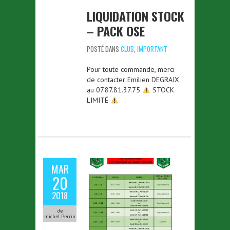
LIQUIDATION STOCK
– PACK OSE
POSTÉ DANS
CLUB
,
IMPORTANT
Pour toute commande, merci
de contacter Emilien DEGRAIX
au 07.87.81.37.75
STOCK
LIMITÉ
MAR
20
2018
de
michel Perrin