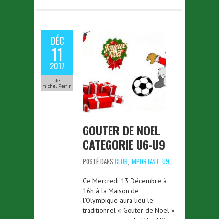
DÉC
11
2017
de
michel Perrin
GOUTER DE NOEL
CATEGORIE U6-U9
POSTÉ DANS
CLUB
,
IMPORTANT
,
U9
Ce Mercredi 13 Décembre à
16h à la Maison de
l’Olympique aura lieu le
traditionnel « Gouter de Noel »