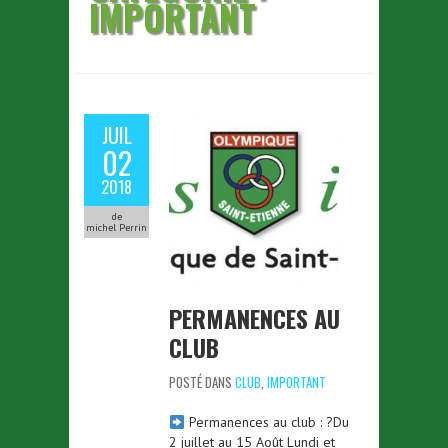
IMPORTANT
JUIL
02
2018
de
michel Perrin
PERMANENCES AU
CLUB
POSTÉ DANS
CLUB
,
IMPORTANT
Permanences au club : ?Du
2 juillet au 15 Août Lundi et