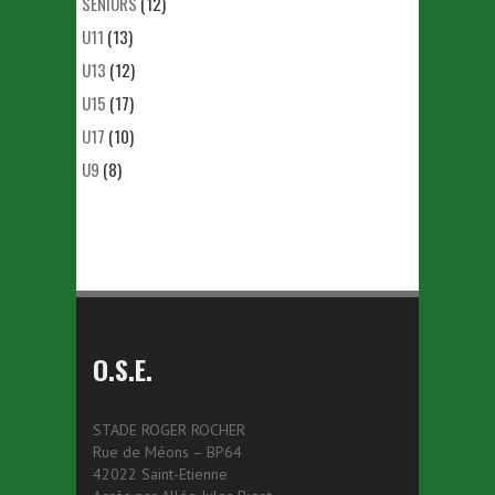
SÉNIORS
(12)
U11
(13)
U13
(12)
U15
(17)
U17
(10)
U9
(8)
O.S.E.
STADE ROGER ROCHER
Rue de Méons – BP64
42022 Saint-Etienne